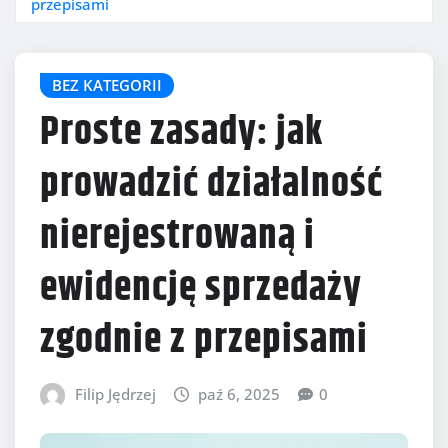
przepisami
BEZ KATEGORII
Proste zasady: jak
prowadzić działalność
nierejestrowaną i
ewidencję sprzedaży
zgodnie z przepisami
Filip Jędrzej
paź 6, 2025
0