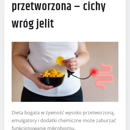
przetworzona – cichy
wróg jelit
Dieta bogata w żywność wysoko przetworzoną,
emulgatory i dodatki chemiczne może zaburzać
funkcjonowanie mikrobiomu.