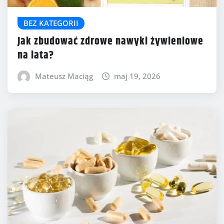
BEZ KATEGORII
Jak zbudować zdrowe nawyki żywieniowe
na lata?
Mateusz Maciąg
maj 19, 2026