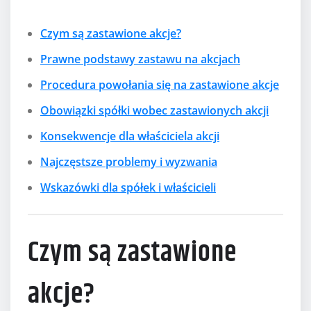
Czym są zastawione akcje?
Prawne podstawy zastawu na akcjach
Procedura powołania się na zastawione akcje
Obowiązki spółki wobec zastawionych akcji
Konsekwencje dla właściciela akcji
Najczęstsze problemy i wyzwania
Wskazówki dla spółek i właścicieli
Czym są zastawione
akcje?