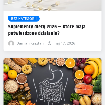
BEZ KATEGORII
Suplementy diety 2026 – które mają
potwierdzone działanie?
Damian Kasztan
maj 17, 2026