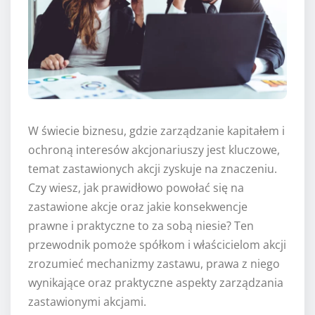
W świecie biznesu, gdzie zarządzanie kapitałem i
ochroną interesów akcjonariuszy jest kluczowe,
temat zastawionych akcji zyskuje na znaczeniu.
Czy wiesz, jak prawidłowo powołać się na
zastawione akcje oraz jakie konsekwencje
prawne i praktyczne to za sobą niesie? Ten
przewodnik pomoże spółkom i właścicielom akcji
zrozumieć mechanizmy zastawu, prawa z niego
wynikające oraz praktyczne aspekty zarządzania
zastawionymi akcjami.