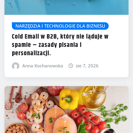
NARZĘDZIA I TECHNOLOGIE DLA BIZNESU
Cold Email w B2B, który nie ląduje w
spamie – zasady pisania i
personalizacji.
Anna Kochanowska
sie 7, 2026