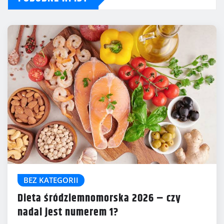
BEZ KATEGORII
Dieta śródziemnomorska 2026 – czy
nadal jest numerem 1?