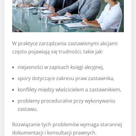
W praktyce zarządzania zastawionymi akcjami
często pojawiają się trudności, takie jak:
niejasności w zapisach księgi akcyjnej,
spory dotyczące zakresu praw zastawnika,
konflikty między właścicielem a zastawnikiem,
problemy proceduralne przy wykonywaniu
zastawu.
Rozwiązanie tych problemów wymaga starannej
dokumentacji i konsultacji prawnych.