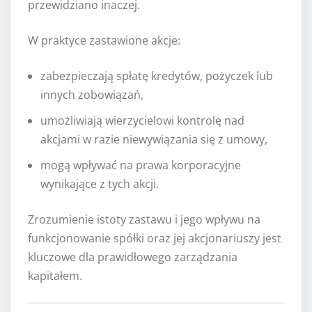
przewidziano inaczej.
W praktyce zastawione akcje:
zabezpieczają spłatę kredytów, pożyczek lub
innych zobowiązań,
umożliwiają wierzycielowi kontrolę nad
akcjami w razie niewywiązania się z umowy,
mogą wpływać na prawa korporacyjne
wynikające z tych akcji.
Zrozumienie istoty zastawu i jego wpływu na
funkcjonowanie spółki oraz jej akcjonariuszy jest
kluczowe dla prawidłowego zarządzania
kapitałem.