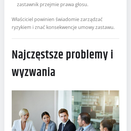
zastawnik przejmie prawa głosu.
Właściciel powinien świadomie zarządzać
ryzykiem i znać konsekwencje umowy zastawu.
Najczęstsze problemy i
wyzwania