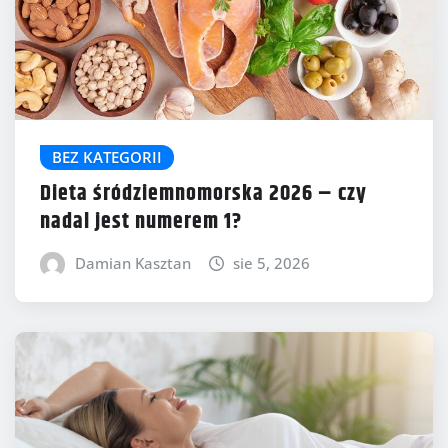
BEZ KATEGORII
Dieta śródziemnomorska 2026 – czy
nadal jest numerem 1?
Damian Kasztan
sie 5, 2026