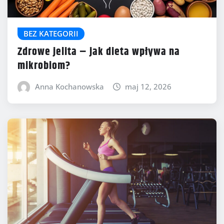
BEZ KATEGORII
Zdrowe jelita – jak dieta wpływa na
mikrobiom?
Anna Kochanowska
maj 12, 2026