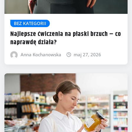
BEZ KATEGORII
Najlepsze ćwiczenia na płaski brzuch – co
naprawdę działa?
Anna Kochanowska
maj 27, 2026