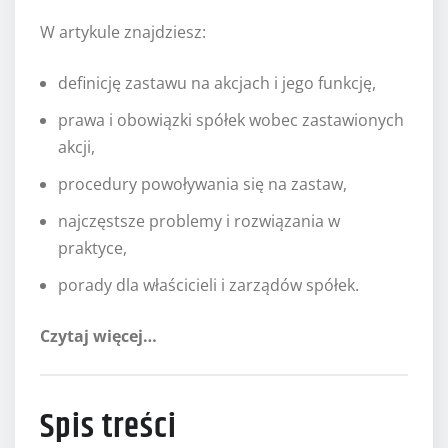
W artykule znajdziesz:
definicję zastawu na akcjach i jego funkcję,
prawa i obowiązki spółek wobec zastawionych
akcji,
procedury powoływania się na zastaw,
najczęstsze problemy i rozwiązania w
praktyce,
porady dla właścicieli i zarządów spółek.
Czytaj więcej…
Spis treści