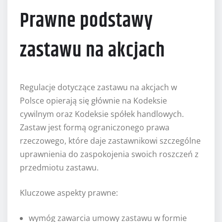
Prawne podstawy
zastawu na akcjach
Regulacje dotyczące zastawu na akcjach w
Polsce opierają się głównie na Kodeksie
cywilnym oraz Kodeksie spółek handlowych.
Zastaw jest formą ograniczonego prawa
rzeczowego, które daje zastawnikowi szczególne
uprawnienia do zaspokojenia swoich roszczeń z
przedmiotu zastawu.
Kluczowe aspekty prawne:
wymóg zawarcia umowy zastawu w formie