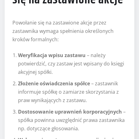
Powołanie się na zastawione akcje przez
zastawnika wymaga spełnienia określonych
kroków formalnych:
Weryfikacja wpisu zastawu
– należy
potwierdzić, czy zastaw jest wpisany do księgi
akcyjnej spółki.
Złożenie oświadczenia spółce
– zastawnik
informuje spółkę o zamiarze skorzystania z
praw wynikających z zastawu.
Dostosowanie uprawnień korporacyjnych
–
spółka powinna uwzględnić prawa zastawnika
np. dotyczące głosowania.