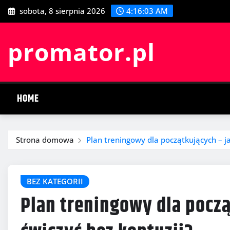
Przeskocz
sobota, 8 sierpnia 2026
4:16:04 AM
do
treści
promator.pl
HOME
Strona domowa
Plan treningowy dla początkujących – ja
BEZ KATEGORII
Plan treningowy dla począ