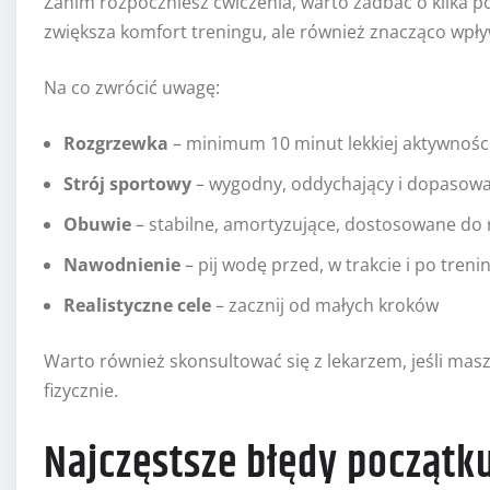
Zanim rozpoczniesz ćwiczenia, warto zadbać o kilka 
zwiększa komfort treningu, ale również znacząco wpł
Na co zwrócić uwagę:
Rozgrzewka
– minimum 10 minut lekkiej aktywności 
Strój sportowy
– wygodny, oddychający i dopasow
Obuwie
– stabilne, amortyzujące, dostosowane do 
Nawodnienie
– pij wodę przed, w trakcie i po treni
Realistyczne cele
– zacznij od małych kroków
Warto również skonsultować się z lekarzem, jeśli mas
fizycznie.
Najczęstsze błędy początk