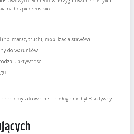
podstawowych elementów. Przygotowanie nie tylko
ywa na bezpieczeństwo.
(np. marsz, trucht, mobilizacja stawów)
any do warunków
rodzaju aktywności
ngu
z problemy zdrowotne lub długo nie byłeś aktywny
ujących