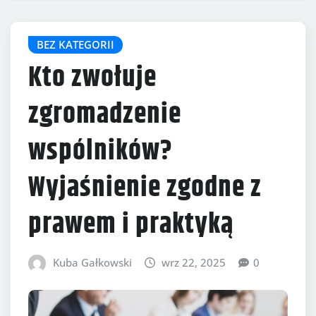
BEZ KATEGORII
Kto zwołuje
zgromadzenie
wspólników?
Wyjaśnienie zgodne z
prawem i praktyką
Kuba Gałkowski
wrz 22, 2025
0