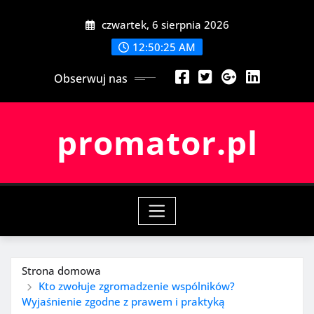
Przeskocz
czwartek, 6 sierpnia 2026
do
treści
12:50:26 AM
Obserwuj nas
promator.pl
Strona domowa
Kto zwołuje zgromadzenie wspólników?
Wyjaśnienie zgodne z prawem i praktyką