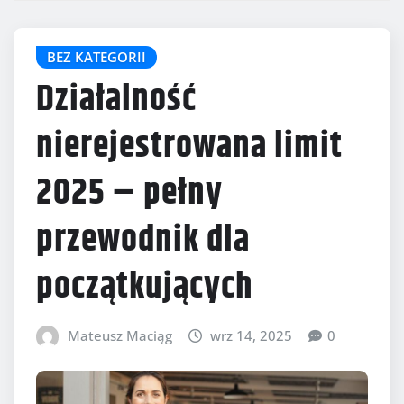
BEZ KATEGORII
Działalność
nierejestrowana limit
2025 – pełny
przewodnik dla
początkujących
Mateusz Maciąg
wrz 14, 2025
0