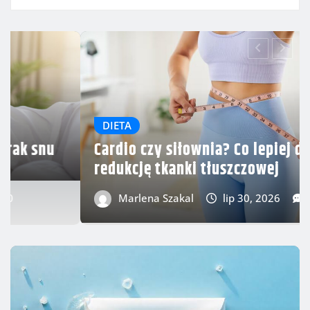
DIETA
ała na
Zdrowe przekąski do pracy – co jeść
żeby nie podjadać słodyczy?
Damian Kasztan
lip 23, 2026
0