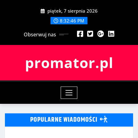
Przeskocz
piątek, 7 sierpnia 2026
do
treści
8:32:48 PM
Obserwuj nas
promator.pl
POPULARNE WIADOMOŚCI