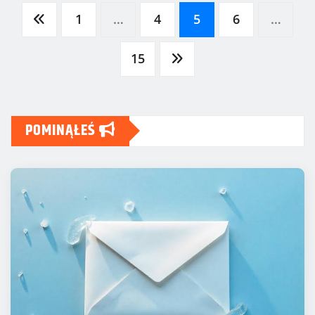
Stronicowanie
1
…
4
5
6
…
wpisów
15
POMINĄŁEŚ