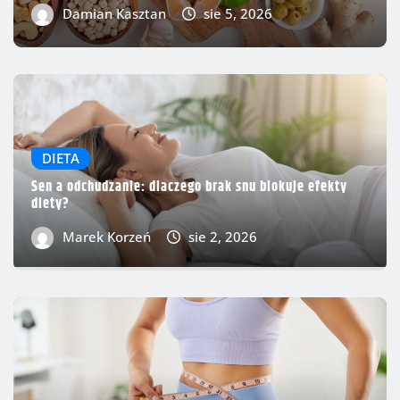
Damian Kasztan
sie 5, 2026
DIETA
Sen a odchudzanie: dlaczego brak snu blokuje efekty
diety?
Marek Korzeń
sie 2, 2026