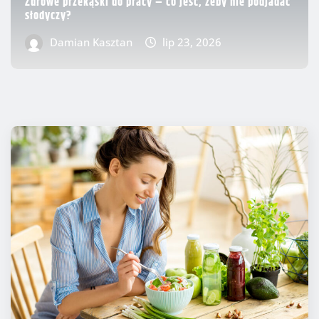
Zdrowe przekąski do pracy – co jeść, żeby nie podjadać
słodyczy?
Damian Kasztan
lip 23, 2026