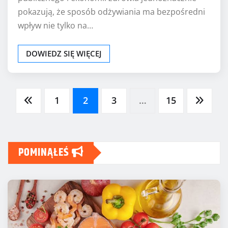
pokazują, że sposób odżywiania ma bezpośredni
wpływ nie tylko na…
DOWIEDZ SIĘ WIĘCEJ
Stronicowanie
1
2
3
…
15
wpisów
POMINĄŁEŚ