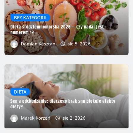
BEZ KATEGORII
Dieta śródziemnomorska 2026 – czy nadal jest
numerem 1?
Damian Kasztan
sie 5, 2026
DIETA
Sen a odchudzanie: dlaczego brak snu blokuje efekty
diety?
Marek Korzeń
sie 2, 2026