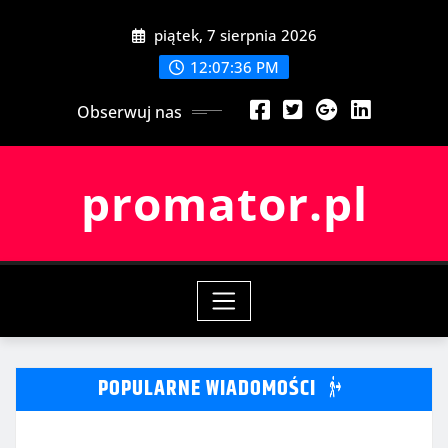
Przeskocz
piątek, 7 sierpnia 2026
do
treści
12:07:37 PM
Obserwuj nas
promator.pl
POPULARNE WIADOMOŚCI